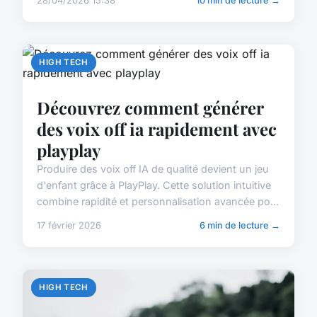
28/04/2026 15:38
10 min de lecture →
HIGH TECH
Découvrez comment générer
des voix off ia rapidement avec
playplay
Produire des voix off IA de qualité devient un jeu
d'enfant grâce à PlayPlay. Cette solution intuitive
combine rapidité et personnalisation avancée po...
17 février 2026
6 min de lecture →
HIGH TECH